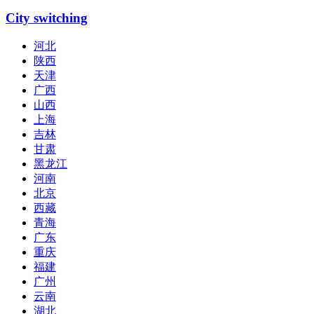
City switching
河北
陕西
天津
广西
山西
上海
吉林
甘肃
黑龙江
河南
北京
西藏
青海
广东
重庆
福建
广州
云南
湖北