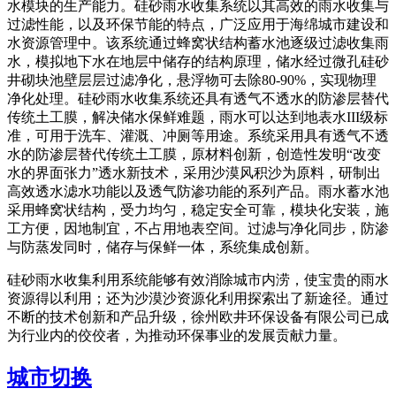
水模块的生产能力。硅砂雨水收集系统以其高效的雨水收集与
过滤性能，以及环保节能的特点，广泛应用于海绵城市建设和
水资源管理中。该系统通过蜂窝状结构蓄水池逐级过滤收集雨
水，模拟地下水在地层中储存的结构原理，储水经过微孔硅砂
井砌块池壁层层过滤净化，悬浮物可去除80-90%，实现物理
净化处理。硅砂雨水收集系统还具有透气不透水的防渗层替代
传统土工膜，解决储水保鲜难题，雨水可以达到地表水III级标
准，可用于洗车、灌溉、冲厕等用途。系统采用具有透气不透
水的防渗层替代传统土工膜，原材料创新，创造性发明“改变
水的界面张力”透水新技术，采用沙漠风积沙为原料，研制出
高效透水滤水功能以及透气防渗功能的系列产品。雨水蓄水池
采用蜂窝状结构，受力均匀，稳定安全可靠，模块化安装，施
工方便，因地制宜，不占用地表空间。过滤与净化同步，防渗
与防蒸发同时，储存与保鲜一体，系统集成创新。
硅砂雨水收集利用系统能够有效消除城市内涝，使宝贵的雨水
资源得以利用；还为沙漠沙资源化利用探索出了新途径。通过
不断的技术创新和产品升级，徐州欧井环保设备有限公司已成
为行业内的佼佼者，为推动环保事业的发展贡献力量。
城市切换