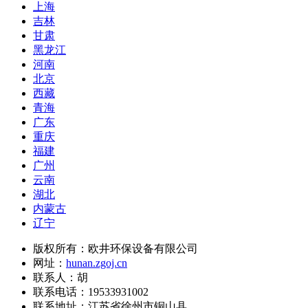
上海
吉林
甘肃
黑龙江
河南
北京
西藏
青海
广东
重庆
福建
广州
云南
湖北
内蒙古
辽宁
版权所有：欧井环保设备有限公司
网址：
hunan.zgoj.cn
联系人：胡
联系电话：19533931002
联系地址：
江苏省徐州市铜山县