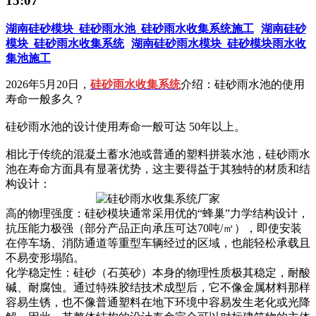
15:07
湖南硅砂模块_硅砂雨水池_硅砂雨水收集系统施工
湖南硅砂
模块_硅砂雨水收集系统
湖南硅砂雨水模块_硅砂模块雨水收
集池施工
2026年5月20日，
硅砂雨水收集系统
介绍：硅砂雨水池的使用
寿命一般多久？
硅砂雨水池的设计使用寿命一般可达 50年以上。
相比于传统的混凝土蓄水池或普通的塑料拼装水池，硅砂雨水
池在寿命方面具有显著优势，这主要得益于其独特的材质和结
构设计：
高的物理强度：硅砂模块通常采用优的“蜂巢”力学结构设计，
抗压能力极强（部分产品正向承压可达70吨/㎡），即使安装
在停车场、消防通道等重型车辆经过的区域，也能轻松承载且
不易变形塌陷。
化学稳定性：硅砂（石英砂）本身的物理性质极其稳定，耐酸
碱、耐腐蚀。通过特殊胶结技术成型后，它不像金属材料那样
容易生锈，也不像普通塑料在地下环境中容易发生老化或光降